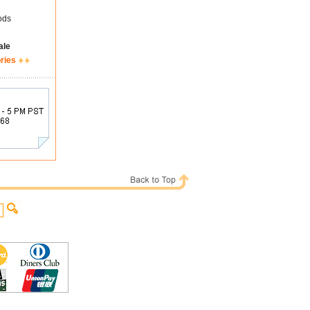
ods
ale
ries