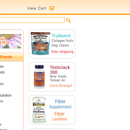
als
als
ins
utrition
rs
e